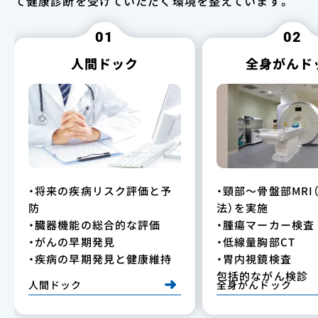
て健康診断を受けていただく環境を整えています。
01
02
人間ドック
全身がんド
・将来の疾病リスク評価と予
・頸部～骨盤部MRI（
防
法）を実施
・臓器機能の総合的な評価
・腫瘍マーカー検査
・がんの早期発見
・低線量胸部CT
・疾病の早期発見と健康維持
・胃内視鏡検査
包括的ながん検診
人間ドック
全身がんドック